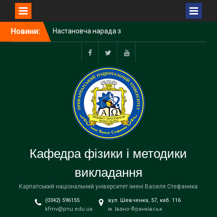
Перейти
Новини:
Настановча нарада з
до
виробничої та навчально-
вмісту
ознайомчої практик
Перший етап захисту
Facebook
Twitter
Youtube
робіт Малої академії наук
Учні Делятинського ліцею
завітали з екскурсією на
фізико-технічний
факультет
Кафедра фізики і методики
викладання
Карпатський національний університет імені Василя Стефаника
(0342) 596155
вул. Шевченка, 57, каб. 116
kfmv@pnu.edu.ua
м. Івано-Франківськ