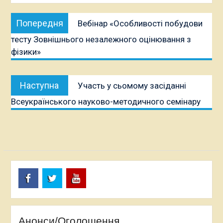
Навігація
Попередня
Попередня
Вебінар «Особливості побудови
записів
публікація:
тесту Зовнішнього незалежного оцінювання з
фізики»
Наступна
Наступна
Участь у сьомому засіданні
публікація:
Всеукраїнського науково-методичного семінару
Facebook
Twitter
Youtube
Анонси/Оголошення