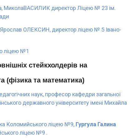
а, МиколаВАСИЛИК директор Ліцею № 23 ім.
ради
 Ярослав ОЛЕКСИН, директор ліцею № 5 Івано-
о ліцею №1
зовнішніх стейкхолдерів на
а (фізика та математика)
едагогічних наук, професор кафедри загальної
їнського державного університету імені Михайла
ка Коломийського ліцею №9,
Гургула
Галина
ського ліцею №9 .