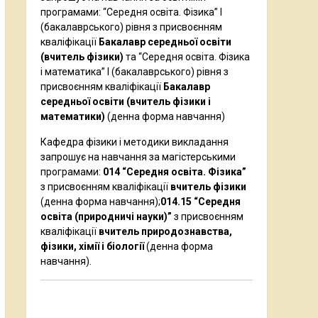
програмами: “Середня освіта. Фізика” І
(бакалаврського) рівня з присвоєнням
кваліфікації
Бакалавр середньої освіти
(вчитель фізики)
та “Середня освіта. Фізика
і математика” І (бакалаврського) рівня з
присвоєнням кваліфікації
Бакалавр
середньої освіти (вчитель фізики і
математики)
(денна форма навчання)
Кафедра фізики і методики викладання
запрошує на навчання за магістерськими
програмами:
014 “Середня освіта. Фізика”
з присвоєнням кваліфікації
вчитель фізики
(денна форма навчання);
014.15 “Середня
освіта (природничі науки)”
з присвоєнням
кваліфікації
вчитель природознавства,
фізики, хімії і біології
(денна форма
навчання).