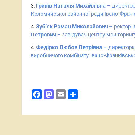
3.
Гринів Наталія Михайлівна
– директор
Коломийської районної ради Івано-Франкі
4.
Зуб’як
Роман Миколайович
– ректор 
Петрович
– завідувач центру моніторинг
4.
Федірко Любов
Петрівна
– директорка
виробничого комбінату Івано-Франківсько
Facebook
Mastodon
Email
Поділитися