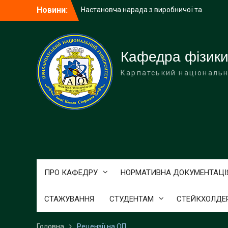
Перейти
Новини:
Настановча нарада з виробничої та
до
навчально-ознайомчої практик
вмісту
Перший етап захисту робіт Малої
академії наук
Учні Делятинського ліцею завітали з
Кафедра фізики
екскурсією на фізико-технічний
Карпатський національн
факультет
ПРО КАФЕДРУ
НОРМАТИВНА ДОКУМЕНТАЦІ
СТАЖУВАННЯ
СТУДЕНТАМ
СТЕЙКХОЛДЕ
Головна
Рецензії на ОП