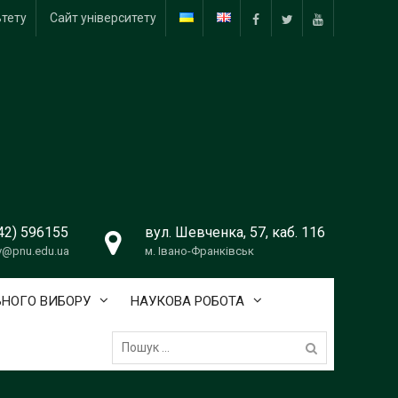
ьтету
Сайт університету
Facebook
Twitter
Youtube
42) 596155
вул. Шевченка, 57, каб. 116
v@pnu.edu.ua
м. Івано-Франківськ
ЬНОГО ВИБОРУ
НАУКОВА РОБОТА
Пошук: