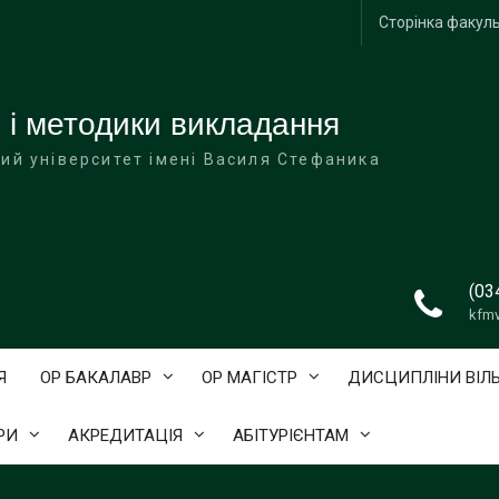
Сторінка факул
 і методики викладання
ий університет імені Василя Стефаника
(03
kfm
Я
ОР БАКАЛАВР
ОР МАГІСТР
ДИСЦИПЛІНИ ВІЛ
РИ
АКРЕДИТАЦІЯ
АБІТУРІЄНТАМ