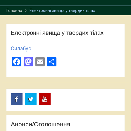
Головна
Електронні явища у твердих тілах
Електронні явища у твердих тілах
Силабус
Facebook
Mastodon
Email
Поділитися
Facebook
Twitter
Youtube
Анонси/Оголошення