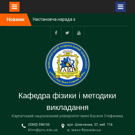
Перейти
Новини:
Настановча нарада з
до
виробничої та навчально-
вмісту
ознайомчої практик
Перший етап захисту
Facebook
Twitter
Youtube
робіт Малої академії наук
Учні Делятинського ліцею
завітали з екскурсією на
фізико-технічний
факультет
Кафедра фізики і методики
викладання
Карпатський національний університет імені Василя Стефаника
(0342) 596155
вул. Шевченка, 57, каб. 116
kfmv@pnu.edu.ua
м. Івано-Франківськ