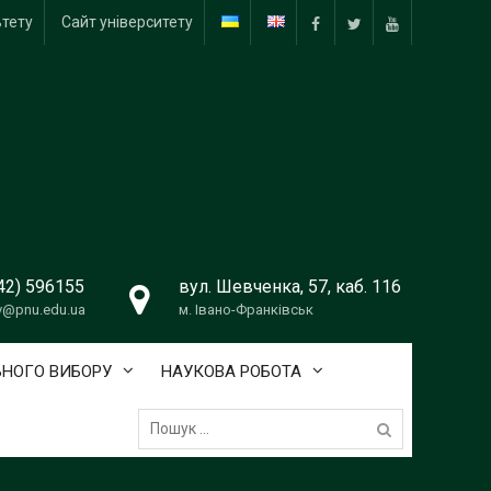
ьтету
Сайт університету
Facebook
Twitter
Youtube
42) 596155
вул. Шевченка, 57, каб. 116
v@pnu.edu.ua
м. Івано-Франківськ
ЬНОГО ВИБОРУ
НАУКОВА РОБОТА
Пошук: