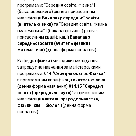
програмами: “Середня освіта. Фізика” І
(бакалаврського) рівня з присвоєнням
кваліфікації
Бакалавр середньої освіти
(вчитель фізики)
та “Середня освіта. Фізика
і математика” І (бакалаврського) рівня з
присвоєнням кваліфікації
Бакалавр
середньої освіти (вчитель фізики і
математики)
(денна форма навчання)
Кафедра фізики і методики викладання
запрошує на навчання за магістерськими
програмами:
014 “Середня освіта. Фізика”
з присвоєнням кваліфікації
вчитель фізики
(денна форма навчання);
014.15 “Середня
освіта (природничі науки)”
з присвоєнням
кваліфікації
вчитель природознавства,
фізики, хімії і біології
(денна форма
навчання).