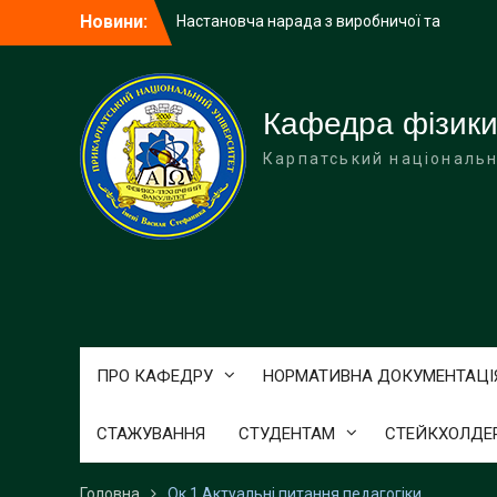
Перейти
Новини:
Настановча нарада з виробничої та
до
навчально-ознайомчої практик
вмісту
Перший етап захисту робіт Малої
академії наук
Учні Делятинського ліцею завітали з
Кафедра фізики
екскурсією на фізико-технічний
Карпатський національн
факультет
ПРО КАФЕДРУ
НОРМАТИВНА ДОКУМЕНТАЦІ
СТАЖУВАННЯ
СТУДЕНТАМ
СТЕЙКХОЛДЕ
Головна
Ок 1 Актуальні питання педагогіки