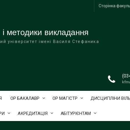
Сторінка факул
 і методики викладання
ий університет імені Василя Стефаника
(03
kfm
Я
ОР БАКАЛАВР
ОР МАГІСТР
ДИСЦИПЛІНИ ВІЛ
РИ
АКРЕДИТАЦІЯ
АБІТУРІЄНТАМ