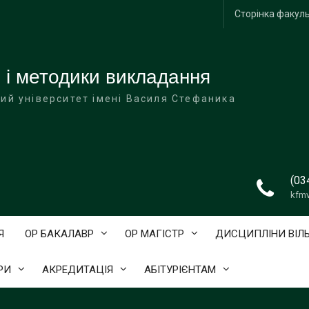
Сторінка факул
 і методики викладання
ий університет імені Василя Стефаника
(03
kfm
Я
ОР БАКАЛАВР
ОР МАГІСТР
ДИСЦИПЛІНИ ВІЛ
РИ
АКРЕДИТАЦІЯ
АБІТУРІЄНТАМ