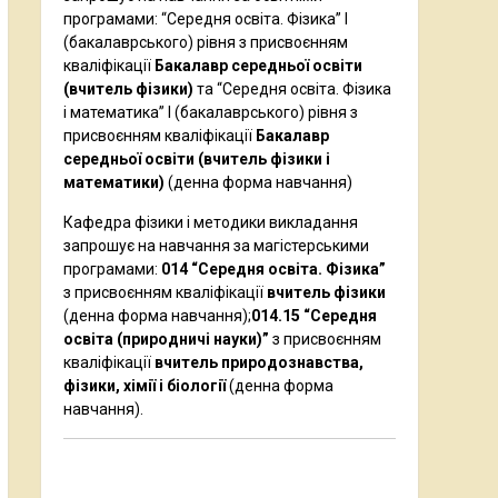
програмами: “Середня освіта. Фізика” І
(бакалаврського) рівня з присвоєнням
кваліфікації
Бакалавр середньої освіти
(вчитель фізики)
та “Середня освіта. Фізика
і математика” І (бакалаврського) рівня з
присвоєнням кваліфікації
Бакалавр
середньої освіти (вчитель фізики і
математики)
(денна форма навчання)
Кафедра фізики і методики викладання
запрошує на навчання за магістерськими
програмами:
014 “Середня освіта. Фізика”
з присвоєнням кваліфікації
вчитель фізики
(денна форма навчання);
014.15 “Середня
освіта (природничі науки)”
з присвоєнням
кваліфікації
вчитель природознавства,
фізики, хімії і біології
(денна форма
навчання).