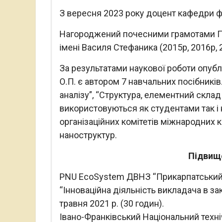
З вересня 2023 року доцент кафедри ф
Нагороджений почесними грамотами Пр
імені Василя Стефаника (2015р, 2016р, 
За результатами наукової роботи опуб
О.П. є автором 7 навчальних посібникі
аналізу”, “Структура, елементний склад 
використовуються як студентами так і
організаційних комітетів міжнародних ко
наноструктур.
Підвище
PNU EcoSystem ДВНЗ “Прикарпатський н
“Інноваційна діяльність викладача в за
травня 2021 р. (30 годин).
Івано-Франківський Національний техні