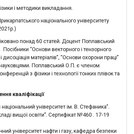
ізики і методики викладання.
икарпатського національного університету
2021р.)
ліковано понад 60 статей. Доцент Поплавський
в. Посібники “Основи векторного і тензорного
і дисоціація матеріалів”, “Основи охорони праці”
 науковцями. Поплавський О.П. є членом
нференцій з фізики і технології тонких плівок та
ння кваліфікації
аціональний університет ім. В. Стефаника”.
кладі вищої освіти”. Сертифікат №460 . 17-19
чний університет нафти і газу, кафедра безпеки