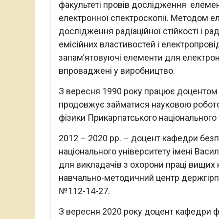
факультеті провів дослідження елеме
електронної спектроскопії. Методом еле
дослідження радіаційної стійкості і ра
емісійних властивостей і електропрові
запам’ятовуючі елементи для електро
впроваджені у виробництво.
З вересня 1990 року працює доцентом П
продовжує займатися науковою робото
фізики Прикарпатського національного 
2012 – 2020 рр. – доцент кафедри без
національного університету імені Вас
для викладачів з охорони праці вищих 
навчально-методичний центр держгірпр
№112-14-27.
З вересня 2020 року доцент кафедри фіз