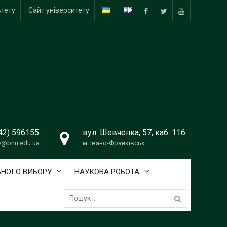
ьтету
Сайт університету
Facebook
Twitter
Youtube
42) 596155
вул. Шевченка, 57, каб. 116
v@pnu.edu.ua
м. Івано-Франківськ
ЬНОГО ВИБОРУ
НАУКОВА РОБОТА
Пошук: