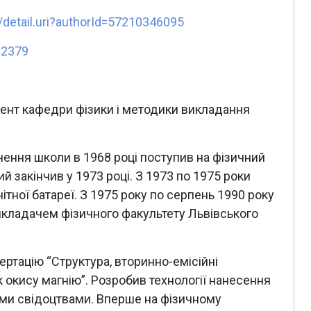
detail.uri?authorId=57210346095
-2379
ент кафедри фізики і методики викладання
нчення школи в 1968 році поступив на фізичний
й закінчив у 1973 році. З 1973 по 1975 роки
ітної батареї. З 1975 року по серпень 1990 року
икладачем фізичного факультету Львівського
ертацію “Структура, вторинно-емісійні
к окису магнію”. Розробив технології нанесення
кими свідоцтвами. Вперше на фізичному