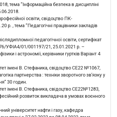
2018, тема “Інформаційна безпека в дисципліні
.06.2018.
професійної освіти, свідоцтво ПК-
.20 р. , тема “Педагогічні працівники закладів
післядипломної педагогічної освіти, сертифікат
6/УФІА4/01/001197/21, 25.01.2021 р. –
фізики і астрономії, керівники гуртків Варіант 4
ет імені В. Стефаника, свідоцтво СЕ22 №1067,
агогіка партнерства : техніки зворотного зв’язку у
я” 30 годин.
ет імені В. Стефаника, свідоцтво СЕ22№1283,
рофесійний розвиток викладача в умовах воєнного
ний університет нафти і газу, кафедра