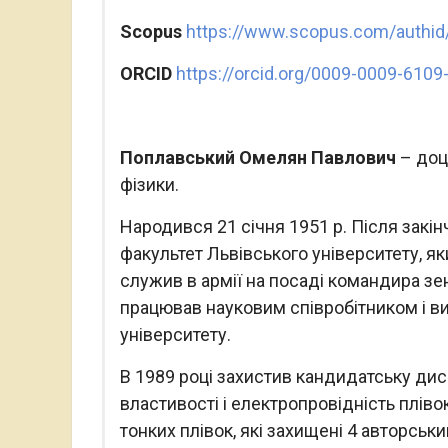
Scopus
https://www.scopus.com/authid/
ORCID
https://orcid.org/0009-0009-6109
Поплавський Омелян Павлович
– доц
фізики.
Народився 21 січня 1951 р. Після закі
факультет Львівського університету, яки
служив в армії на посаді командира зен
працював науковим співробітником і в
університету.
В 1989 році захистив кандидатську дис
властивості і електропровідність пліво
тонких плівок, які захищені 4 авторсь