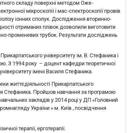
нтного складу поверхні методом Оже-
ктронної мікроскопії і мас-спектроскопії провів
діолізу іонних сполук. Дослідження вторинно-
дності отриманих плівок дозволили виготовити
нно-променевих трубок. Результати досліджень
рикарпатського університету ім. В. Стефаника і
ю. З 1994 року – доцент кафедри теоретичної
університету імені Василя Стефаника.
пеки життєдіяльності Прикарпатського
иля Стефаника. Пройшов навчання за програмою
навчальних закладів у 2014 році у ДП «Головний
омнагляду України » м. Київ , посвідчення
ичної терапії, ерготерапії.