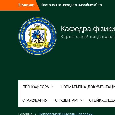
Перейти
Новини:
Настановча нарада з виробничої та
до
навчально-ознайомчої практик
вмісту
Перший етап захисту робіт Малої
академії наук
Учні Делятинського ліцею завітали з
Кафедра фізики
екскурсією на фізико-технічний
Карпатський національн
факультет
ПРО КАФЕДРУ
НОРМАТИВНА ДОКУМЕНТАЦІ
СТАЖУВАННЯ
СТУДЕНТАМ
СТЕЙКХОЛДЕ
Головна
Поплавський Омелян Павлович