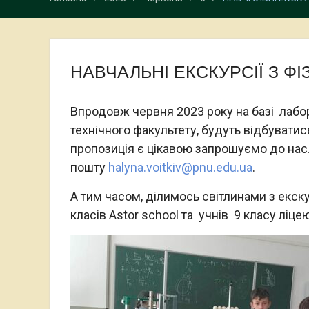
НАВЧАЛЬНІ ЕКСКУРСІЇ З ФІ
Впродовж червня 2023 року на базі лабор
технічного факультету, будуть відбуватися
пропозиція є цікавою запрошуємо до нас.
пошту
halyna.voitkiv@pnu.edu.ua
.
А тим часом, ділимось світлинами з екскур
класів Astor school та учнів 9 класу ліце