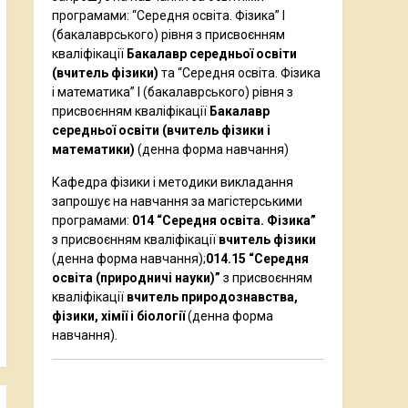
програмами: “Середня освіта. Фізика” І
(бакалаврського) рівня з присвоєнням
кваліфікації
Бакалавр середньої освіти
(вчитель фізики)
та “Середня освіта. Фізика
і математика” І (бакалаврського) рівня з
присвоєнням кваліфікації
Бакалавр
середньої освіти (вчитель фізики і
математики)
(денна форма навчання)
Кафедра фізики і методики викладання
запрошує на навчання за магістерськими
програмами:
014 “Середня освіта. Фізика”
з присвоєнням кваліфікації
вчитель фізики
(денна форма навчання);
014.15 “Середня
освіта (природничі науки)”
з присвоєнням
кваліфікації
вчитель природознавства,
фізики, хімії і біології
(денна форма
навчання).