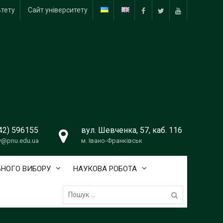
ьтету
Сайт університету
Facebook
Twitter
Youtube
42) 596155
вул. Шевченка, 57, каб. 116
v@pnu.edu.ua
м. Івано-Франківськ
ЬНОГО ВИБОРУ
НАУКОВА РОБОТА
Пошук: