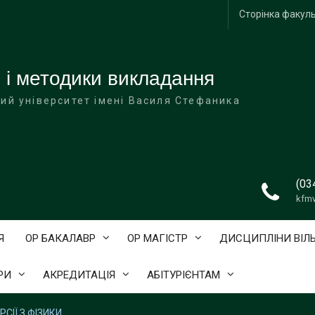
Сторінка факул
 і методики викладання
ий університет імені Василя Стефаника
(03
kfm
Я
ОР БАКАЛАВР
ОР МАГІСТР
ДИСЦИПЛІНИ ВІЛ
РИ
АКРЕДИТАЦІЯ
АБІТУРІЄНТАМ
СІЇ З ФІЗИКИ