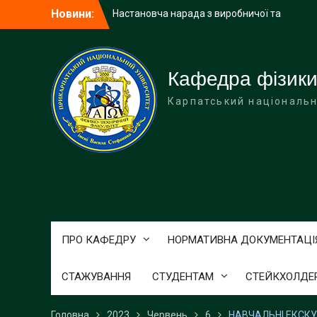
Перейти
Настановча нарада з виробничої та
Новини:
до
навчально-ознайомчої практик
вмісту
Перший етап захисту робіт Малої
академії наук
Учні Делятинського ліцею завітали з
Кафедра фізики
екскурсією на фізико-технічний
Карпатський національн
факультет
ПРО КАФЕДРУ
НОРМАТИВНА ДОКУМЕНТАЦІ
СТАЖУВАННЯ
СТУДЕНТАМ
СТЕЙКХОЛДЕ
Головна
2023
Червень
6
НАВЧАЛЬНІ ЕКСКУР