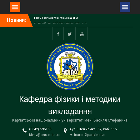
Перейти
Новини:
Перший етап захисту
до
робіт Малої академії наук
вмісту
Учні Делятинського ліцею
завітали з екскурсією на
Facebook
Twitter
Youtube
фізико-технічний
факультет
Настановча нарада з
виробничої та навчально-
ознайомчої практик
Кафедра фізики і методики
викладання
Карпатський національний університет імені Василя Стефаника
(0342) 596155
вул. Шевченка, 57, каб. 116
kfmv@pnu.edu.ua
м. Івано-Франківськ